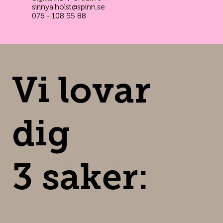
sirinya.holst@spinn.se
076 - 108 55 88
Vi lovar
dig
3 saker: