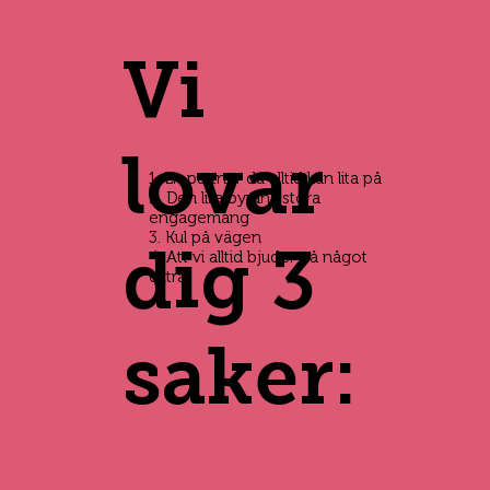
Vi
lovar
1. En partner du alltid kan lita på
2. Den lilla byråns stora
engagemang
3. Kul på vägen
dig 3
4. Att vi alltid bjuder på något
extra
saker: