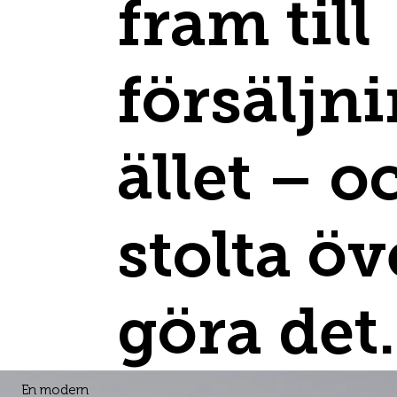
fram till
försäljn
ället – o
stolta öv
göra det.
En modern