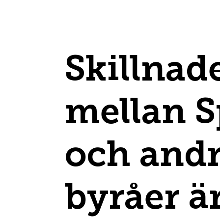
Skillnad
mellan 
och and
byråer är