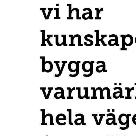
vi har
kunskape
bygga
varumär
hela väg