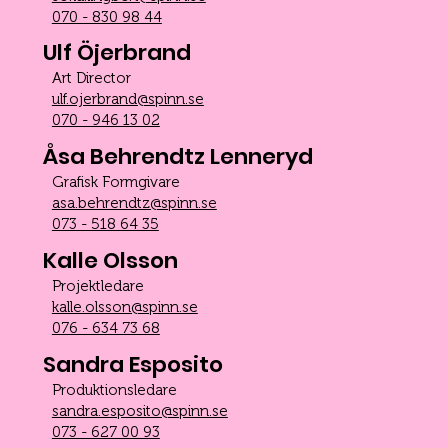
070 - 830 98 44
Ulf Öjerbrand
Art Director
ulf.ojerbrand@spinn.se
070 - 946 13 02
Åsa Behrendtz Lenneryd
Grafisk Formgivare
asa.behrendtz@spinn.se
073 - 518 64 35
Kalle Olsson
Projektledare
kalle.olsson@spinn.se
076 - 634 73 68
Sandra Esposito
Produktionsledare
sandra.esposito@spinn.se
073 - 627 00 93