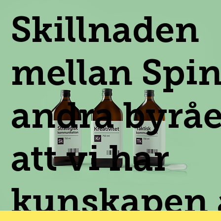
Skillnaden
mellan Spi
andra byråe
att vi har
kunskapen 