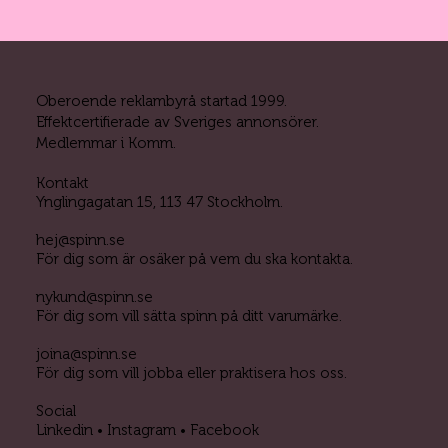
Oberoende reklambyrå startad 1999.
Effektcertifierade av Sveriges annonsörer.
Medlemmar i Komm.
Kontakt
Ynglingagatan 15, 113 47 Stockholm.
hej@spinn.se
För dig som är osäker på vem du ska kontakta.
nykund@spinn.se
För dig som vill sätta spinn på ditt varumärke.
joina@spinn.se
För dig som vill jobba eller praktisera hos oss.
Social
Linkedin •
Instagram •
Facebook