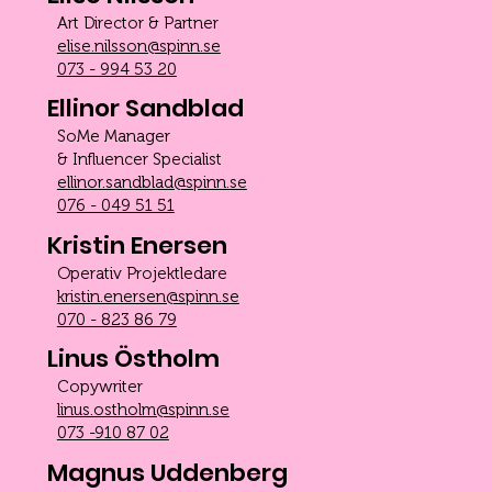
Art Director & Partner
elise.nilsson@spinn.se
073 - 994 53 20
Ellinor Sandblad
SoMe Manager
& Influencer Specialist
ellinor.sandblad@spinn.se
076 - 049 51 51
Kristin Enersen
Operativ Projektledare
kristin.enersen@spinn.se
070 - 823 86 79
Linus Östholm
Copywriter
linus.ostholm@spinn.se
073 -910 87 02
Magnus Uddenberg