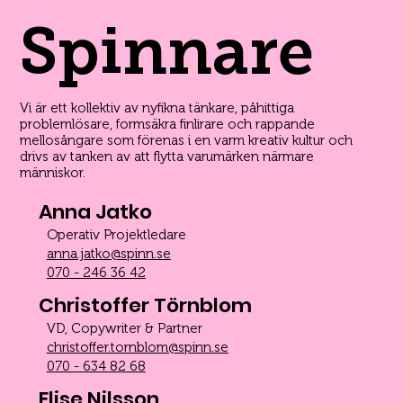
Spinnare
Vi är ett kollektiv av nyfikna tänkare, påhittiga
problemlösare, formsäkra finlirare och rappande
mellosångare som förenas i en varm kreativ kultur och
drivs av tanken av att flytta varumärken närmare
människor.
Anna Jatko
Operativ Projektledare
anna.jatko@spinn.se
070 - 246 36 42
Christoffer Törnblom
VD, Copywriter & Partner
christoffer.tornblom@spinn.se
070 - 634 82 68
Elise Nilsson