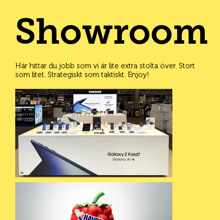
bygga
Showroom
varumärket
Här hittar du jobb som vi är lite extra stolta över. Stort
som litet. Strategiskt som taktiskt. Enjoy!
vägen fram t
försäljnings
t – och är st