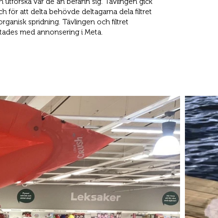
h utforska var de än befann sig. Tävlingen gick
h för att delta behövde deltagarna dela filtret
organisk spridning. Tävlingen och filtret
ttades med annonsering i Meta.