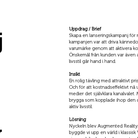
Uppdrag / Brief
j
Skapa en lanseringskampanj för
kampanjen var att driva känne
varumärke genom att aktivera 
Önskemål från kunden var även at
livsstil går hand i hand.
Insikt
En rolig tävling med attraktivt pr
Och för att kostnadseffektivt nå
medier det självklara kanalvalet
brygga som kopplade ihop den di
aktiv livsstil.
Lösning
y
Nyckeln blev Augmented Reality. 
byggde vi upp en värld i klassis