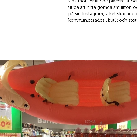
sina mobiler kunde placera ut oc
ut på att hitta gömda smultron oc
på sin Instagram, vilket skapade 
kommunicerades i butik och stö