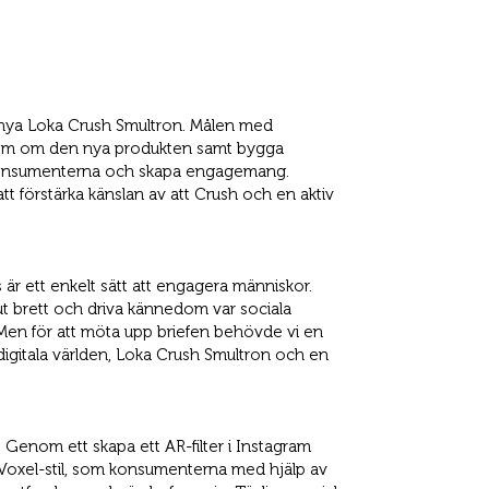
 nya Loka Crush Smultron. Målen med
dom om den nya produkten samt bygga
konsumenterna och skapa engagemang.
t förstärka känslan av att Crush och en aktiv
is är ett enkelt sätt att engagera människor.
 ut brett och driva kännedom var sociala
. Men för att möta upp briefen behövde vi en
gitala världen, Loka Crush Smultron och en
Genom ett skapa ett AR-filter i Instagram
k Voxel-stil, som konsumenterna med hjälp av