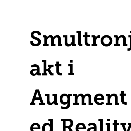
Smultron
akt i
Augment
ed Realit