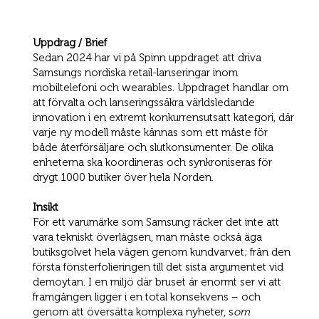
Uppdrag / Brief
Sedan 2024 har vi på Spinn uppdraget att driva
Samsungs nordiska retail-lanseringar inom
mobiltelefoni och wearables. Uppdraget handlar om
att förvalta och lanseringssäkra världsledande
innovation i en extremt konkurrensutsatt kategori, där
varje ny modell måste kännas som ett måste för
både återförsäljare och slutkonsumenter. De olika
enheterna ska koordineras och synkroniseras för
drygt 1000 butiker över hela Norden.
Insikt
För ett varumärke som Samsung räcker det inte att
vara tekniskt överlägsen, man måste också äga
butiksgolvet hela vägen genom kundvarvet; från den
första fönsterfolieringen till det sista argumentet vid
demoytan. I en miljö där bruset är enormt ser vi att
framgången ligger i en total konsekvens – och
genom att översätta komplexa nyheter, s
om