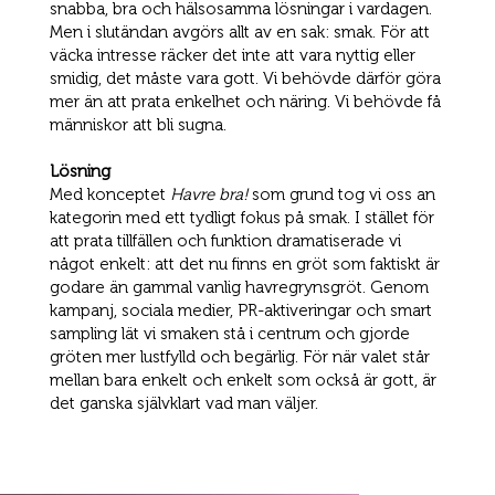
snabba, bra och hälsosamma lösningar i vardagen.
Men i slutändan avgörs allt av en sak: smak. För att
väcka intresse räcker det inte att vara nyttig eller
smidig, det måste vara gott. Vi behövde därför göra
mer än att prata enkelhet och näring. Vi behövde få
människor att bli sugna.
Lösning
Med konceptet
Havre bra!
som grund tog vi oss an
kategorin med ett tydligt fokus på smak. I stället för
att prata tillfällen och funktion dramatiserade vi
något enkelt: att det nu finns en gröt som faktiskt är
godare än gammal vanlig havregrynsgröt. Genom
kampanj, sociala medier, PR-aktiveringar och smart
sampling lät vi smaken stå i centrum och gjorde
gröten mer lustfylld och begärlig. För när valet står
mellan bara enkelt och enkelt som också är gott, är
det ganska självklart vad man väljer.