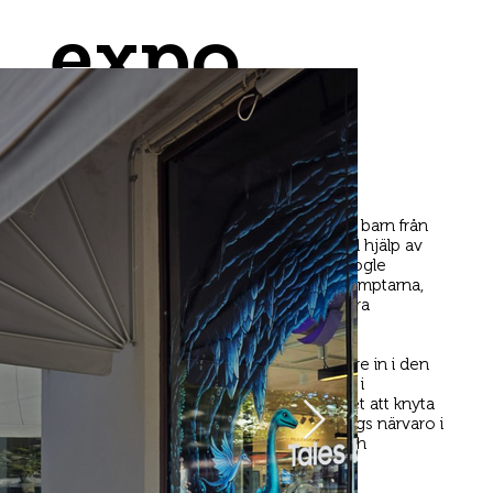
expo
Samsung
Uppdrag
Samsung hade tagit fram ett koncept där barn från
hela Norden fick skapa egna böcker med hjälp av
Samsungs senaste mobiltelefon och Google
Gemini. Barnen stod för fantasin och promptarna,
medan AI hjälpte till att skriva och illustrera
berättelserna.
Spinns uppdrag var att ta konceptet vidare in i den
fysiska världen genom en butikstakeover i
Göteborg under Bokmässan – med syftet att knyta
ihop den breda kampanjen med Samsungs närvaro i
butik och göra idén mer nära, konkret och
upplevelsebaserad.