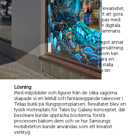
Insikt
Många föräldrar vill uppmuntra sina barns kreativitet,
men behöver ibland hjälp att hitta nya sätt att göra
det på. I en vardag där teknik ofta förknippas med
passiv skärmtid finns en stark längtan efter digitala
verktyg som kan användas mer aktivt, tillsammans.
Här fanns en möjlighet att visa AI som något annat
än teknik för teknikens skull. Inte som en ersättning
för barnets fantasi, utan som ett verktyg som kan
hjälpa idéer att växa. Föräldern blir inte bara en
betraktare, utan en medskapare som kan ställa
frågor, uppmuntra och hjälpa barnet att ta sin
berättelse vidare.
Lösning
Med miljöbilder och figurer från de olika sagorna
skapade vi en lekfull och fantasieggande takeover i
Telias butik på Kungsportsplatsen. Resultatet blev en
fysisk mötesplats för Tales by Galaxy-konceptet, där
besökare kunde upptäcka böckerna, förstå
processen bakom dem och se hur Samsungs
mobiltelefon kunde användas som ett kreativt
verktyg.