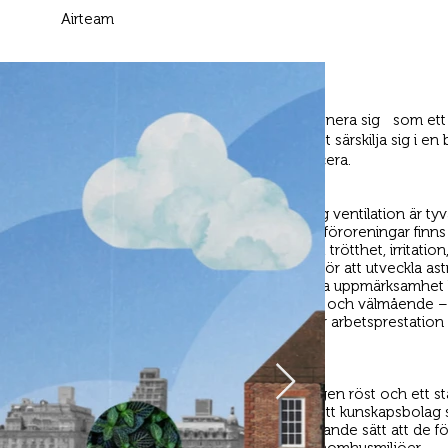
Airteam
Bakgrund & Brief
Airteam behövde hjälp med att positionera sig som et
inom ventilation och på ett tydligt sätt särskilja sig i e
väldigt likriktad i sitt sätt att kommunicera.
Insikt
90% av livet vistas vi inomhus och dålig ventilation är tyv
samhällsproblem. Damm, avgaser och föroreningar finns 
inomhusluften som leder till huvudvärk, trötthet, irritatio
koncentrationsförmåga och ökad risk för att utveckla a
allergier. Vår utgångspunkt var att väcka uppmärksamhet 
och ventilationens betydelse för hälsa och välmående –
medvetenhet om hur den påverkar vår arbetsprestation
inlärningsförmåga.
Lösning
Med hjälp av en serie filmer med en egen röst och ett sta
uttryck positionerade vi Airteam som ett kunskapsbolag
det tydligt på ett charmigt och avväpnande sätt att de fö
vet vad som krävs för att skapa friska inomhusmiljöer.